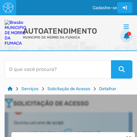
Cadastre-se
AUTOATENDIMENTO
1
MUNICIPIO DE MORRO DA FUMACA
ACESSO RÁPIDO
O que você procura?
Acessibilidade
Cidadão
Serviços
Solicitação de Acesso
Detalhar
Transparência
SOLICITAÇÃO DE ACESSO