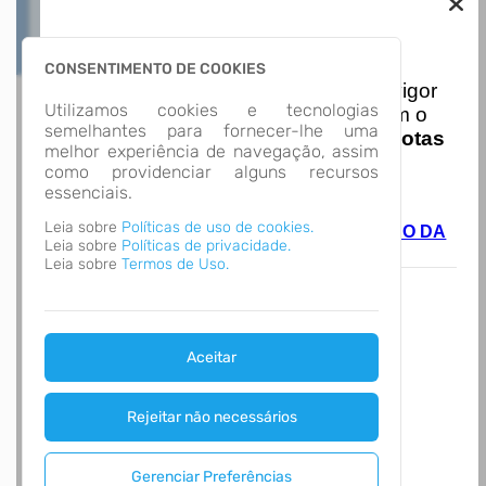
Nota Nacional
CONSENTIMENTO DE COOKIES
I
niciando em
01/01/2026
entra em vigor
Utilizamos cookies e tecnologias
a obrigatoriedade de integração com o
semelhantes para fornecer-lhe uma
Ambiente de Dados Nacional das
Notas
melhor experiência de navegação, assim
de Serviço Eletrônicas
com isso
como providenciar alguns recursos
entraram em vigor
novas regras,
essenciais.
acesse o link abaixo e saiba mais.
Leia sobre
Políticas de uso de cookies.
Autoatendimento - MUNICIPIO DE MORRO DA
Leia sobre
Políticas de privacidade.
FUMACA
Leia sobre
Termos de Uso.
Aceitar
Rejeitar não necessários
Gerenciar Preferências